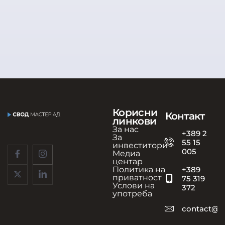
Корисни
Контакт
линкови
За нас
+389 2
За
55 15
инвеститори
005
Медиа
центар
Политика на
+389
приватност
75 319
Услови на
372
употреба
contact@s