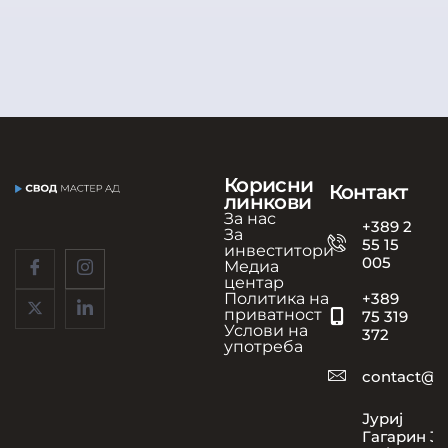
Корисни
Контакт
линкови
За нас
+389 2
За
55 15
инвеститори
005
Медиа
центар
Политика на
+389
приватност
75 319
Услови на
372
употреба
contact@s
Јуриј
Гагарин 31