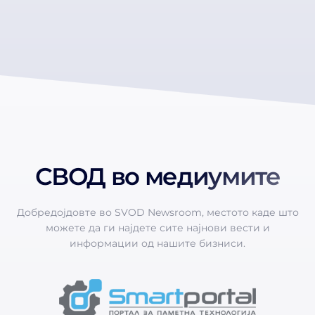
СВОД во медиумите
Добредојдовте во SVOD Newsroom, местото каде што
можете да ги најдете сите најнови вести и
информации од нашите бизниси.