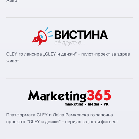
живот
GLEY го лансира „GLEY и движи“ – пилот-проект за здрав
живот
Платформата GLEY и Лејла Рамковска го започна
проектот “GLEY и движи“ – серијал за јога и фитнес!