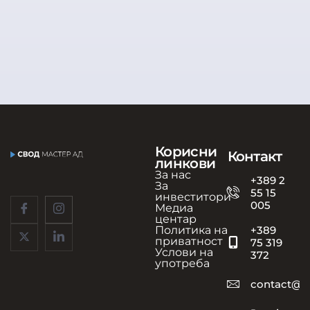
Корисни
Контакт
линкови
За нас
+389 2
За
55 15
инвеститори
005
Медиа
центар
Политика на
+389
приватност
75 319
Услови на
372
употреба
contact@s