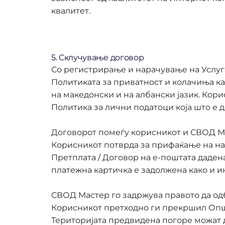
квалитет.
5. Склучување договор
Со регистрирање и нарачување на Услуг
Политиката за приватност и колачиња ка
на македонски и на албански јазик. Кор
Политика за лични податоци која што е д
Договорот помеѓу корисникот и СВОД Мас
Корисникот потврда за прифаќање на нара
Претплата / Договор на e-поштата дадена
платежна картичка е задолжена како и и
СВОД Мастер го задржува правото да одб
Корисникот претходно ги прекршил Општ
Територијата предвидена погоре можат д