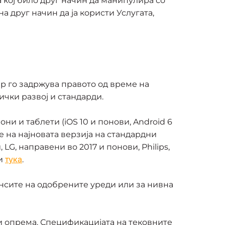
 кој било друг начин да манипулира со
а друг начин да ја користи Услугата,
р го задржува правото од време на
ички развој и стандарди.
и и таблети (iOS 10 и понови, Android 6
е на најновата верзија на стандардни
 LG, направени во 2017 и понови, Philips,
тука
ни
.
нсите на одобрените уреди или за нивна
 и опрема. Спецификацијата на тековните