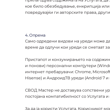
прилагодува содржината на Услугата; да
кое било обезбедување, енкрипција или др
повредувајќи ги авторските права, друг
4. Опрема
Само одредени видови на уреди може да 
време да одлучи кои уреди се сметаат з
Пристапот и конзумирањето на содржини 
и понови) персонални компјутери (Window
интернет пребарувачи: Chrome, Microsoft 
Hisense) и АндроидТВ уреди (Android 7 
СВОД Мастер не доставува сопствени ур
постојана компатибилност со Услугата и
За да ја користи Услугата, Корисникот 