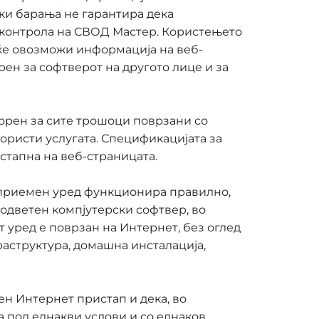
ки барања не гарантира дека
д контрола на СВОД Мастер. Користењето
 ќе овозможи информација на веб-
рен за софтверот на другото лице и за
ворен за сите трошоци поврзани со
 користи услугата. Спецификацијата за
стапна на веб-страницата.
от приемен уред функционира правилно,
оодветен компјутерски софтвер, во
 уред е поврзан на Интернет, без оглед
раструктура, домашна инсталација,
ен Интернет пристап и дека, во
а под еднакви услови и со еднаков