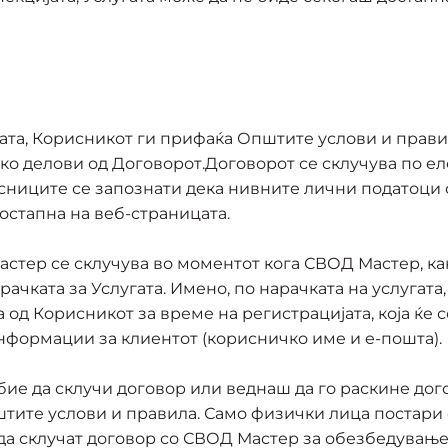
ата, Корисникот ги прифаќа Општите услови и прави
ко делови од Договорот.Договорот се склучува по ел
исниците се запознати дека нивните лични податоци 
остапна на веб-страницата.
тер се склучува во моментот кога СВОД Мастер, как
чката за Услугата. Имено, по нарачката на услугата
 од Корисникот за време на регистрацијата, која ќе 
нформации за клиентот (корисничко име и е-пошта).
ие да склучи договор или веднаш да го раскине дог
ите услови и правила. Само физички лица постари о
а склучат договор со СВОД Мастер за обезбедување 