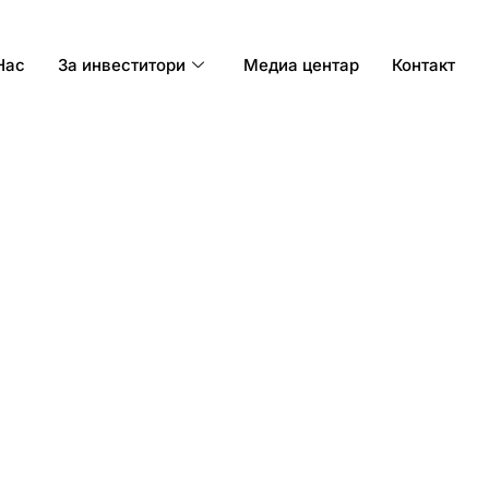
Нас
За инвеститори
Медиа центар
Контакт