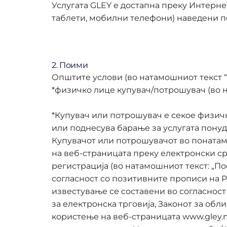
Услугата GLEY е достапна преку Интерне
таблети, мобилни телефони) наведени п
2. Поими
Општите услови (во натамошниот текст 
*физичко лице купувач/потрошувач (во на
*Купувач или потрошувач е секое физичк
или поднесува барање за услугата понуде
Купувачот или потрошувачот во понатамо
на веб-страницата преку електронски ср
регистрација (во натамошниот текст: „П
согласност со позитивните прописи на 
известување се составени во согласност
за електронска трговија, Законот за о
користење на веб-страницата www.gley.m