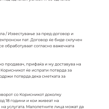
ла / Известување за пред-договор и
ектронски пат. Договор ќе биде склучен
се обработуваат согласно важечката
о продавач, прифаќа и му доставува на
, Корисникот ќе испрати потврда за
содржи потврда дека сметката за
оворот со Корисникот доколку
д 18 години и кои живеат на
на услугата. Малолетните лица можат да