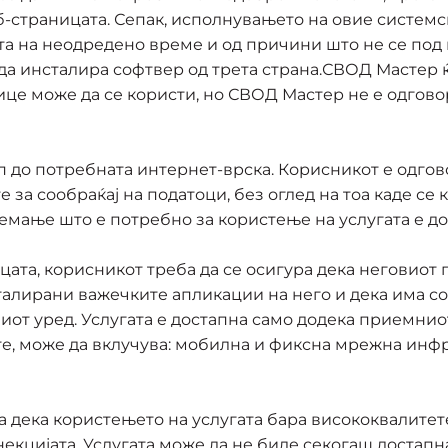
-страницата. Сепак, исполнувањето на овие системс
ата на неодредено време и од причини што не се по
 да инсталира софтвер од трета страна.СВОД Мастер
лице може да се користи, но СВОД Мастер не е одгово
п до потребната интернет-врска. Корисникот е одго
е за сообраќај на податоци, без оглед на тоа каде се
мање што е потребно за користење на услугата е до
ницата, корисникот треба да се осигура дека негови
сталирани важечките апликации на него и дека има с
иот уред. Услугата е достапна само додека приемниот
гите, може да вклучува: мобилна и фиксна мрежна инф
а дека користењето на услугата бара висококвалитет
некцијата, Услугата може да не биде секогаш достапн