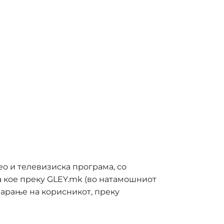
о и телевизиска програма, со
а кое преку GLEY.mk (во натамошниот
барање на корисникот, преку