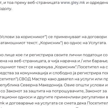
www.gley.mk
т, и тоа преку веб-страницата
и одреден
одолу.
“Услови за корисникот“) се применуваат на договор
тамошниот текст: „Корисник“) во однос на Услугата.
о лице кое ги регистрира своите лични податоци со
на на веб-страницата, а чија нарачка и / или барање
шниот текст се нарекува „Корисник“.Посетител на с
едства за комуникација и слободно ја регистрира по
осетител“).СВОД Мастер како давател на услуги или п
Република Северна Македонија. Овие општи услови и
 со Законот за заштита на потрошувачите, Законот за
блигациони односи и другите применливи регулативи 
k и договарање на услугата се смета дека Посетител