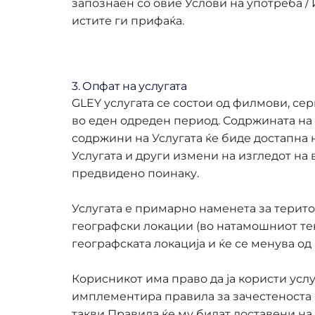
запознаен со овие Услови на употреба /
истите ги прифаќа.
3. Опфат на услугата
GLEY услугата се состои од филмови, се
во еден одреден период. Содржината на 
содржини на Услугата ќе биде достапна
Услугата и други измени на изгледот на 
предвидено поинаку.
Услугата е примарно наменета за терито
географски локации (во натамошниот тек
географската локација и ќе се менува о
Корисникот има право да ја користи услу
имплементира правила за зачестеноста 
такви Правила ќе му бидат доставени на