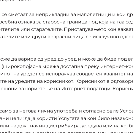
 се сметаат за неприкладни за малолетници и кои др
себна ознака за старосна граница под која на таа со
ителите или старателите. Пристапувањето кон вакват
рателите или други возрасни лица се исклучиво одг
оже да варира од уред до уред и може да биде под в
т (широкопојасна мрежа достапна преку интернет-кон
типот на уредот се испорачува соодветен квалитет н
те на уредите на корисникот. Корисникот е одговоре
ошоци за користење на Интернет податоци, Корисни
само за негова лична употреба и согласно овие Услови
вни цели; да ја користи Услугата за кои било незакон
или на друг начин дистрибуира, уредува или на кој б