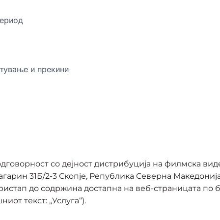
период
етување и прекини
говорност со дејност дистрибуција на филмска виде
агарин 31Б/2-3 Скопје, Република Северна Македониј
 пристап до содржина достапна на веб-страницата по 
от текст: „Услуга“).