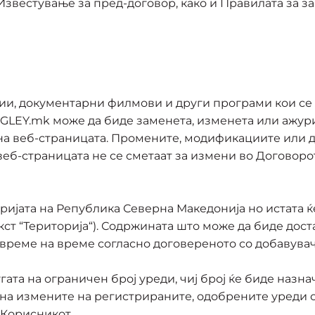
 Известување за пред-договор, како и Правилата за з
рии, документарни филмови и други програми кои се
GLEY.mk може да биде заменета, изменета или ажури
 на веб-страницата. Промените, модификациите или 
веб-страницата не се сметаат за измени во Договорот 
ријата на Република Северна Македонија но истата ќ
ст “Територија“). Содржината што може да биде дост
д време на време согласно договереното со добавувач
гата на ограничен број уреди, чиј број ќе биде наз
на измените на регистрираните, одобрените уреди 
 Корисникот.