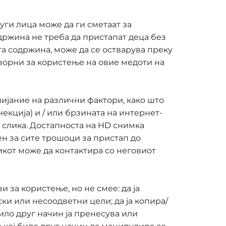
уги лица може да ги сметаат за
држина не треба да пристапат деца без
а содржина, може да се остварува преку
оворни за користење на овие медоти на
лијание на различни фактори, како што
екција) и / или брзината на интернет-
а слика. Достапноста на HD снимка
н за сите трошоци за пристап до
кот може да контактира со неговиот
 за користење, но не смее: да ја
ски или несоодветни цели; да ја копира/
ило друг начин ја пренесува или