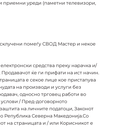
и приемни уреди (паметни телевизори,
и склучени помеѓу СВОД Мастер и некое
 електронски средства преку нарачка и/
, Продавачот ќе ги прифати на ист начин.
траницата е секое лице кое пристапува
нудата на производи и услуги без
родавач, односно трговец работи во
 услови / Пред-договорното
 заштита на личните податоци, Законот
во Република Северна Македонија.Со
от на страницата и / или Корисникот е