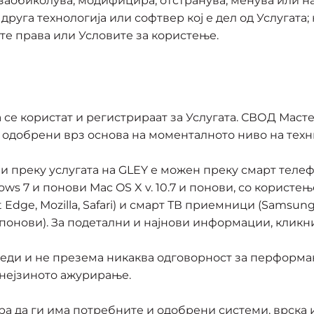
 заобиколува, модифицира, отстранува, менува или на
уга технологија или софтвер кој е дел од Услугата; н
ите права или Условите за користење.
се користат и регистрираат за Услугата. СВОД Масте
а одобрени врз основа на моменталното ниво на техн
преку услугата на GLEY е можен преку смарт телефон
s 7 и понови Mac OS X v. 10.7 и понови, со користењ
Edge, Mozilla, Safari) и смарт ТВ приемници (Samsung,
и понови). За подетални и најнови информации, клик
еди и не презема никаква одговорност за перформа
 нејзиното ажурирање.
мора да ги има потребните и одобрени системи, врска