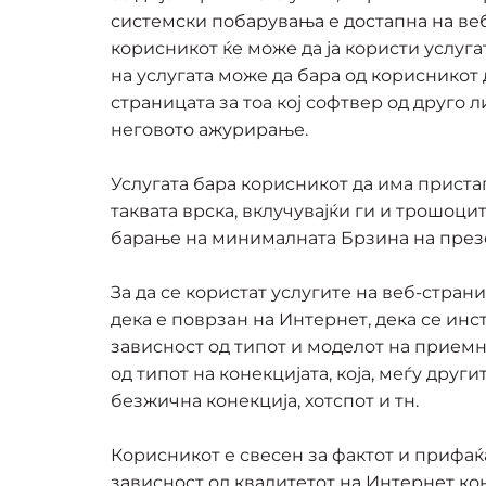
системски побарувања е достапна на веб
корисникот ќе може да ја користи услуг
на услугата може да бара од корисникот
страницата за тоа кој софтвер од друго 
неговото ажурирање.
Услугата бара корисникот да има приста
таквата врска, вклучувајќи ги и трошоцит
барање на минималната Брзина на презе
За да се користат услугите на веб-стра
дека е поврзан на Интернет, дека се ин
зависност од типот и моделот на приемн
од типот на конекцијата, која, меѓу дру
безжична конекција, хотспот и тн.
Корисникот е свесен за фактот и прифаќ
зависност од квалитетот на Интернет ко