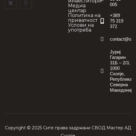
инвеститори
005
Медиа
центар
Политика на
+389
приватност
75 319
Услови на
372
употреба
contact@sv
Јуриј
Гагарин
31Б – 2/3,
1000
Скопје,
Република
Северна
Македонија
Copyright © 2025 Сите права задржани СВОД Мастер АД
Скопје