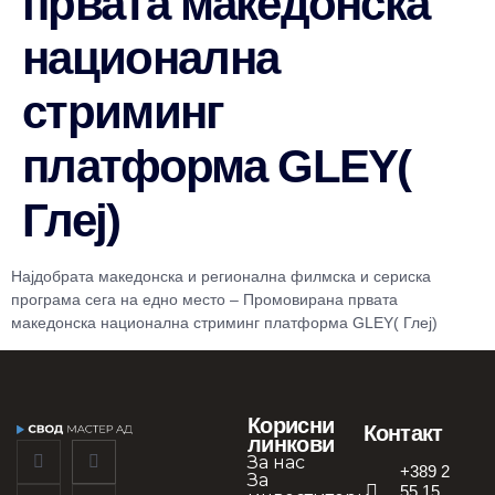
првата македонска
национална
стриминг
платформа GLEY(
Глеј)
Најдобрата македонска и регионална филмска и сериска
програма сега на едно место – Промовирана првата
македонска национална стриминг платформа GLEY( Глеј)
Корисни
Контакт
линкови
За нас
+389 2
За
55 15